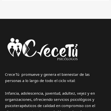
psicólogo:
“No
estoy
de
acuerdo
con
que
el
elector
peruano
es
idiota”
CreceTú promueve y genera el bienestar de las
personas a lo largo de todo el ciclo vital:
Infancia, adolescencia, juventud, adultez, vejez y en
organizaciones, ofreciendo servicios psicológicos y
psicoterapéuticos de calidad en compromiso con el