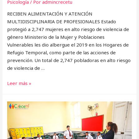
Psicología
/ Por
admincrecetu
RECIBEN ALIMENTACIÓN Y ATENCIÓN
MULTIDISCIPLINARIA DE PROFESIONALES Estado
protegió a 2,747 mujeres en alto riesgo de violencia de
género Ministerio de la Mujer y Poblaciones
Vulnerables les dio albergue el 2019 en los Hogares de
Refugio Temporal, como parte de las acciones de
prevención. Un total de 2,747 pobladoras en alto riesgo
de violencia de …
ESTADO
Leer más »
PROTEGIÓ
A
2,747
MUJERES
EN
ALTO
RIESGO