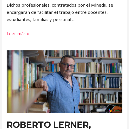
Dichos profesionales, contratados por el Minedu, se
encargarán de facilitar el trabajo entre docentes,
estudiantes, familias y personal …
MINEDU:
Leer más »
500
COLEGIOS
CONTARÁN
CON
PSICÓLOGOS
ROBERTO LERNER,